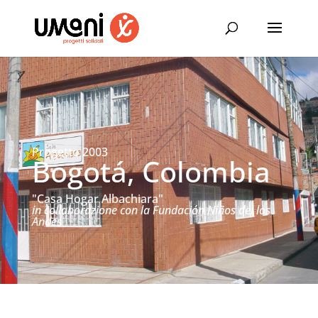
Progetto 2003
Bogotá, Colombia
"Casa Hogar Albachiara"
in collaborazione con la Fundación Niños del los
Andes