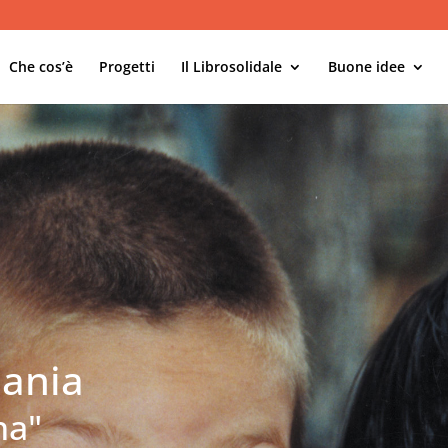
Che cos’è
Progetti
Il Librosolidale
Buone idee
mania
na"