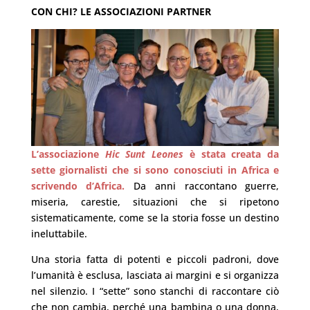
CON CHI? LE ASSOCIAZIONI PARTNER
L’associazione
Hic Sunt Leones
è stata creata da
sette giornalisti che si sono conosciuti in Africa e
scrivendo d’Africa.
Da anni raccontano guerre,
miseria, carestie, situazioni che si ripetono
sistematicamente, come se la storia fosse un destino
ineluttabile.
Una storia fatta di potenti e piccoli padroni, dove
l’umanità è esclusa, lasciata ai margini e si organizza
nel silenzio. I “sette” sono stanchi di raccontare ciò
che non cambia, perché una bambina o una donna,