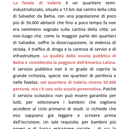
La favela di Valéria
è un quartiere semi-
industrializzato, situato a 13 km dal centro della città
di Salvador da Bahia, con una popolazione di poco
più di 50.000 abitanti che fino a poco tempo fa non
era nemmeno segnato sulla cartina della città; un
non-luogo che, come la maggior parte dei quartieri
di Salvador, soffre la disoccupazione, la violenza di
strada, il traffico di droga e la carenza di servizi e di
infrastrutture.
La qualità della scuola pubblica di
Bahia è considerata la peggiore dell’America Latina
.
Il servizio pubblico non è in grado di coprire la
grande richiesta, specie nei quartieri di periferia e
nelle favelas:
nel quartiere di Valéria vivono 50.000
persone, ma c’è una sola scuola governativa
. Poiché
il servizio scolastico non può essere garantito per
tutti, per selezionare i bambini che vogliono
accedere al ciclo primario di studi, si richiede che
essi sappiano già leggere e scrivere prima
dell’iscrizione. Un tale requisito, per bambini più
poveri e di bassa estrazione sociale – di cui la